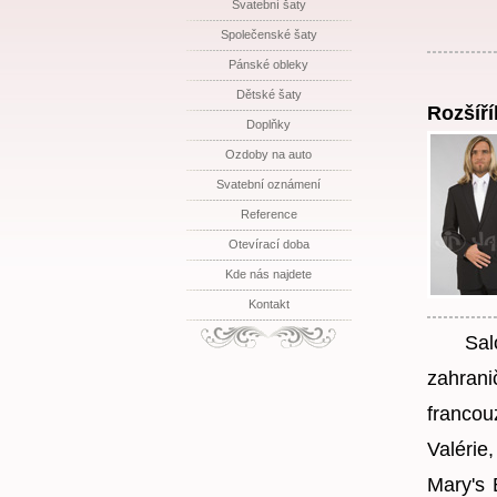
Svatební šaty
Společenské šaty
Pánské obleky
Dětské šaty
Rozšíří
Doplňky
Ozdoby na auto
Svatební oznámení
Reference
Otevírací doba
Kde nás najdete
Kontakt
Salon 
zahran
franco
Valérie
Mary's 