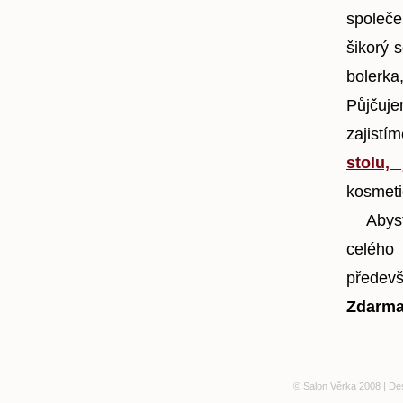
společe
šikorý 
bolerka
Půjčuj
zajistí
stolu,
kosmetic
Abyste 
celého
předevší
Zdarma
© Salon Věrka 2008 | De