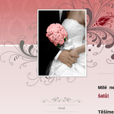
Milé n
šatů!
Úvod
Těšíme 